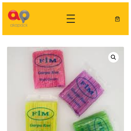
Lewati
ke
konten