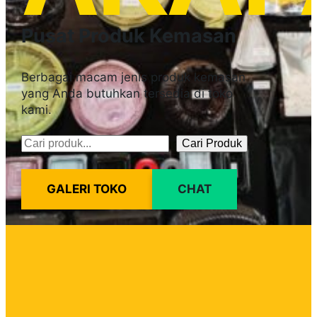
Pusat Produk Kemasan
Berbagai macam jenis produk kemasan
yang Anda butuhkan tersedia di toko
kami.
Cari Produk
Pencarian
GALERI TOKO
CHAT