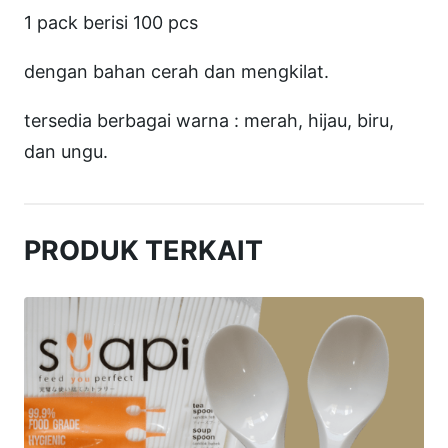
a
1 pack berisi 100 pcs
r
dengan bahan cerah dan mengkilat.
p
u
tersedia berbagai warna : merah, hijau, biru,
K
dan ungu.
u
e
W
PRODUK TERKAIT
a
r
n
a