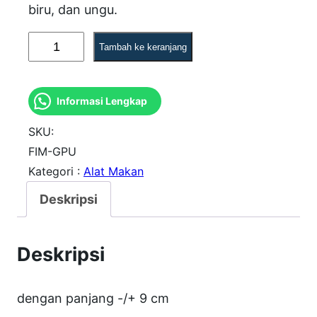
biru, dan ungu.
K
Tambah ke keranjang
u
a
Informasi Lengkap
n
t
SKU:
i
FIM-GPU
Kategori :
Alat Makan
t
a
Deskripsi
s
F
Deskripsi
I
M
dengan panjang -/+ 9 cm
G