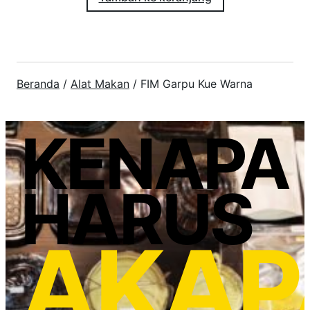
Beranda
/
Alat Makan
/ FIM Garpu Kue Warna
KENAPA
HARUS
AKAP