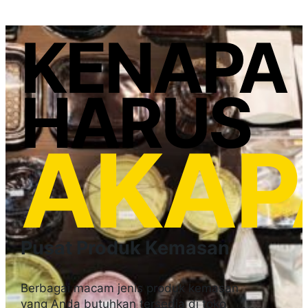
KENAPA
HARUS
AKAP
Pusat Produk Kemasan
Berbagai macam jenis produk kemasan
yang Anda butuhkan tersedia di toko