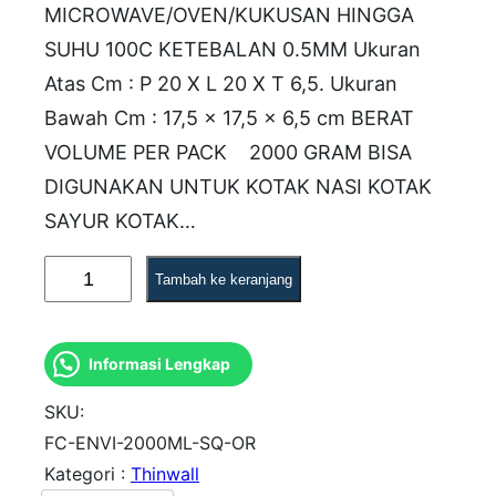
MICROWAVE/OVEN/KUKUSAN HINGGA
SUHU 100C KETEBALAN 0.5MM Ukuran
Atas Cm : P 20 X L 20 X T 6,5. Ukuran
Bawah Cm : 17,5 x 17,5 x 6,5 cm BERAT
VOLUME PER PACK 2000 GRAM BISA
DIGUNAKAN UNTUK KOTAK NASI KOTAK
SAYUR KOTAK…
K
Tambah ke keranjang
u
a
Informasi Lengkap
n
t
SKU:
i
FC-ENVI-2000ML-SQ-OR
Kategori :
Thinwall
t