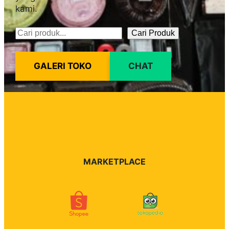
kami.
Cari Produk
Pencarian
GALERI TOKO
CHAT
MARKETPLACE