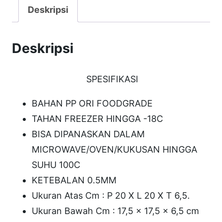
a
Deskripsi
s
E
Deskripsi
n
v
SPESIFIKASI
i
S
BAHAN PP ORI FOODGRADE
q
TAHAN FREEZER HINGGA -18C
u
BISA DIPANASKAN DALAM
a
MICROWAVE/OVEN/KUKUSAN HINGGA
r
SUHU 100C
e
KETEBALAN 0.5MM
2
Ukuran Atas Cm : P 20 X L 20 X T 6,5.
0
Ukuran Bawah Cm : 17,5 x 17,5 x 6,5 cm