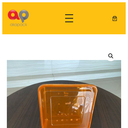
Lewati
ke
konten