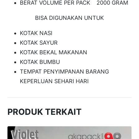
0
BERAT VOLUME PER PACK 2000 GRAM
0
BISA DIGUNAKAN UNTUK
m
l
KOTAK NASI
O
KOTAK SAYUR
r
KOTAK BEKAL MAKANAN
a
KOTAK BUMBU
n
TEMPAT PENYIMPANAN BARANG
g
KEPERLUAN SEHARI HARI
e
PRODUK TERKAIT