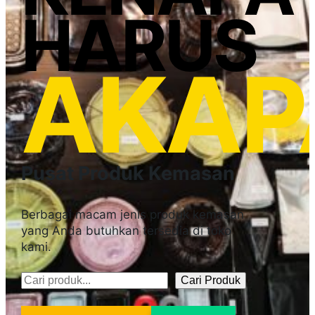
HARUS
AKAP
Pusat Produk Kemasan
Berbagai macam jenis produk kemasan
yang Anda butuhkan tersedia di toko
kami.
Cari Produk
Pencarian