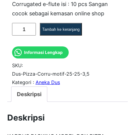
Corrugated e-flute isi : 10 pcs Sangan
cocok sebagai kemasan online shop
K
Tambah ke keranjang
u
a
Informasi Lengkap
n
t
SKU:
i
Dus-Pizza-Corru-motif-25-25-3,5
Kategori :
Aneka Dus
t
a
Deskripsi
s
D
Deskripsi
u
s