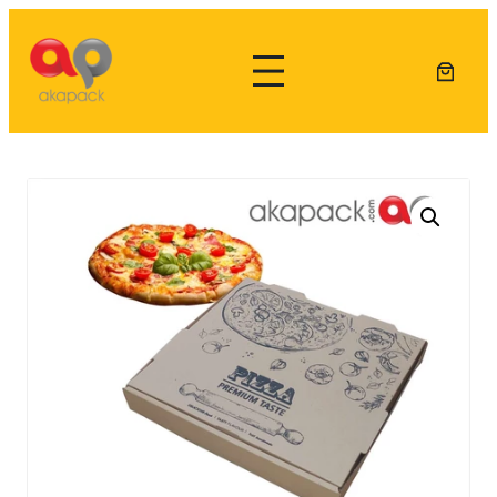
Lewati
ke
konten