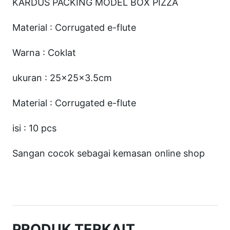
KARDUS PACKING MODEL BOX PIZZA
P
i
Material : Corrugated e-flute
z
Warna : Coklat
z
a
ukuran : 25x25x3.5cm
M
Material : Corrugated e-flute
o
t
isi : 10 pcs
i
f
Sangan cocok sebagai kemasan online shop
2
5
x
2
PRODUK TERKAIT