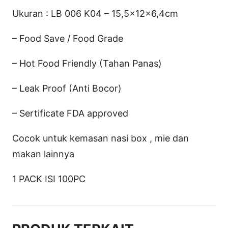
0
Ukuran : LB 006 K04 – 15,5x12x6,4cm
4
U
– Food Save / Food Grade
K
– Hot Food Friendly (Tahan Panas)
1
2
– Leak Proof (Anti Bocor)
×
1
– Sertificate FDA approved
5
Cocok untuk kemasan nasi box , mie dan
.
makan lainnya
5
×
1 PACK ISI 100PC
6
.
5