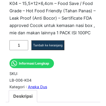
K04 – 15,5x12x6,4cm – Food Save / Food
Grade – Hot Food Friendly (Tahan Panas) –
Leak Proof (Anti Bocor) – Sertificate FDA
approved Cocok untuk kemasan nasi box ,
mie dan makan lainnya 1 PACK ISI 100PC
K
Tambah ke keranjang
u
a
Informasi Lengkap
n
t
SKU:
i
LB-006-K04
Kategori :
Aneka Dus
t
a
Deskripsi
s