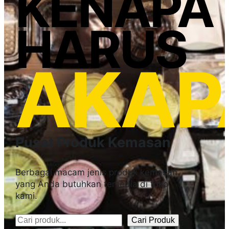
KENAPA
HARUS
AKAP
Pusat Produk Kemasan
Berbagai macam jenis produk kemasan
yang Anda butuhkan tersedia di toko
kami.
Cari Produk
Pencarian