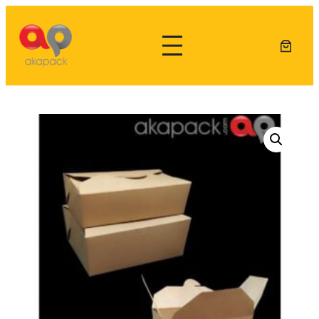
Lewati
ke
konten