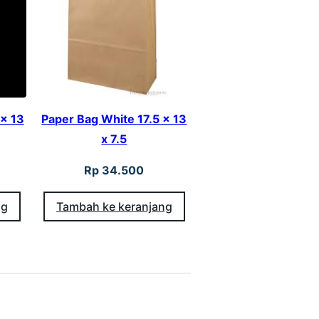
 x 13
Paper Bag White 17.5 x 13
x 7.5
Rp
34.500
ng
Tambah ke keranjang