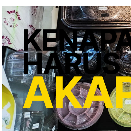
KENAP
HARUS
AKA