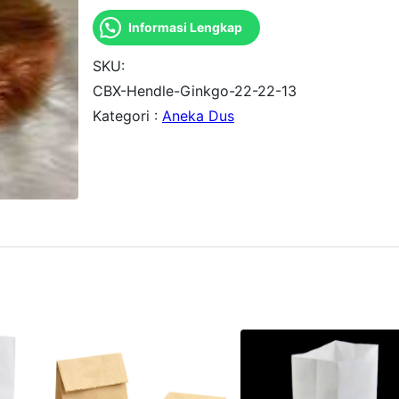
a
Informasi Lengkap
n
t
SKU:
i
CBX-Hendle-Ginkgo-22-22-13
Kategori :
Aneka Dus
t
a
s
D
u
s
C
a
k
e
H