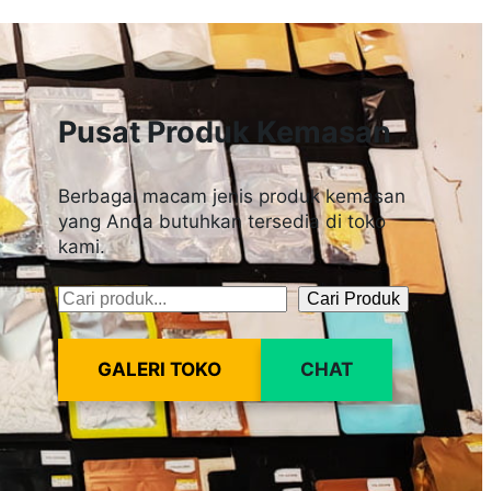
Pusat Produk Kemasan
Berbagai macam jenis produk kemasan
yang Anda butuhkan tersedia di toko
kami.
Cari Produk
Pencarian
GALERI TOKO
CHAT