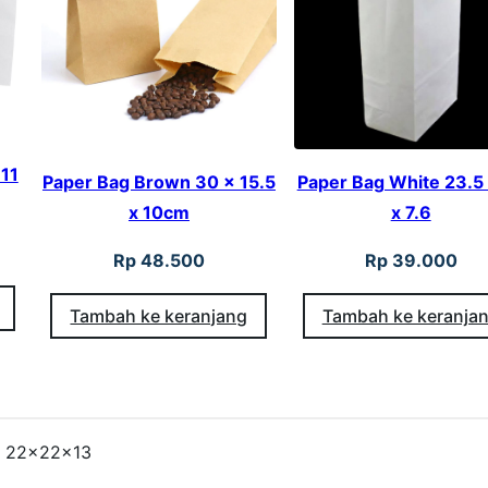
a
n
d
l
e
 11
Paper Bag Brown 30 x 15.5
Paper Bag White 23.5
G
x 10cm
x 7.6
i
Rp
48.500
Rp
39.000
n
k
Tambah ke keranjang
Tambah ke keranja
g
o
L
e
s 22x22x13
a