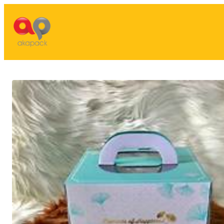
Lewati
ke
konten