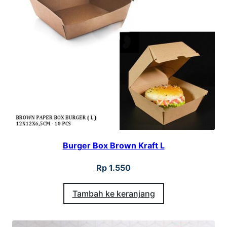
x
S
e
m
i
H
a
m
p
Burger Box Brown Kraft L
e
r
Rp
1.550
s
Tambah ke keranjang
L
e