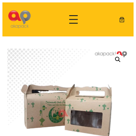
Lewati
ke
konten