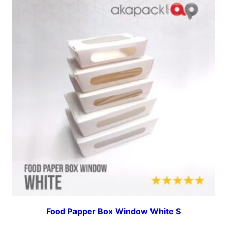
b
a
r
a
n
3
7
×
2
4
,
5
×
1
Food Papper Box Window White S
0