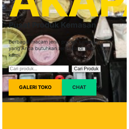
AKAP
Pusat Produk Kemasan
Berbagai macam jenis produk kemasan
yang Anda butuhkan tersedia di toko
kami.
Cari Produk
Pencarian
GALERI TOKO
CHAT