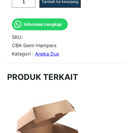
Tambah ke keranjang
u
a
Informasi Lengkap
n
t
SKU:
i
CBX-Semi-Hampers
Kategori :
Aneka Dus
t
a
s
PRODUK TERKAIT
C
a
k
e
B
o