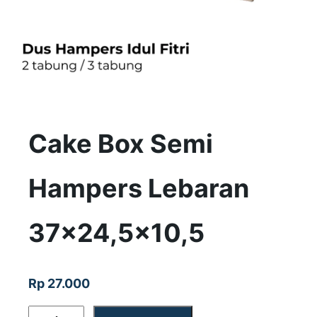
Cake Box Semi
Hampers Lebaran
37×24,5×10,5
Rp
27.000
K