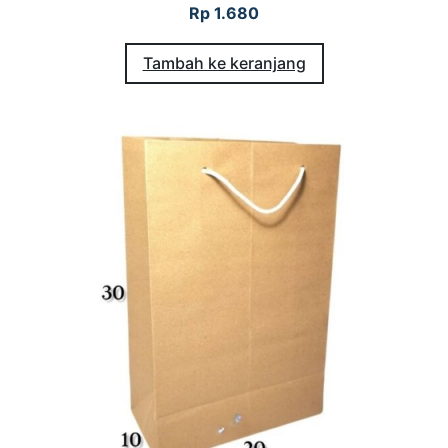
Rp
1.680
,
5
Tambah ke keranjang