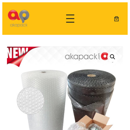
Lewati
ke
konten