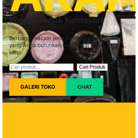
Pusat Produk Kemasan
Berbagai macam jenis produk kemasan
yang Anda butuhkan tersedia di toko
kami.
Cari Produk
Pencarian
GALERI TOKO
CHAT