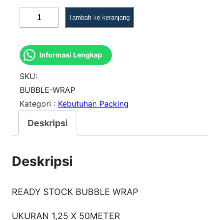
K
Tambah ke keranjang
u
a
Informasi Lengkap
n
t
SKU:
i
BUBBLE-WRAP
Kategori :
Kebutuhan Packing
t
a
Deskripsi
s
B
Deskripsi
u
b
READY STOCK BUBBLE WRAP
b
l
UKURAN 1,25 X 50METER