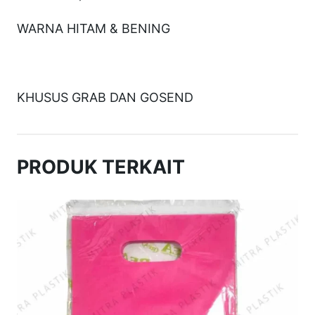
e
WARNA HITAM & BENING
W
r
a
KHUSUS GRAB DAN GOSEND
p
R
o
PRODUK TERKAIT
l
l
l
e
b
a
r