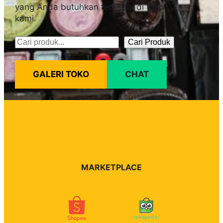
yang Anda butuhkan tersedia di toko
kami.
Cari Produk
Pencarian
GALERI TOKO
CHAT
MARKETPLACE