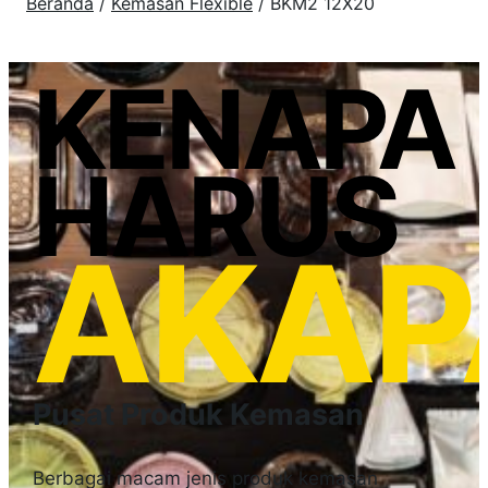
Beranda
/
Kemasan Flexible
/ BKM2 12X20
KENAPA
HARUS
AKAP
Pusat Produk Kemasan
Berbagai macam jenis produk kemasan