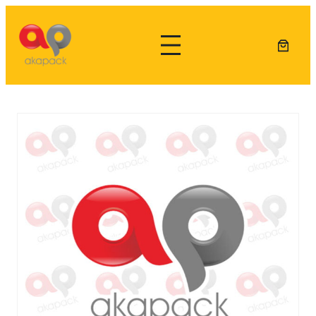
Lewati
ke
konten