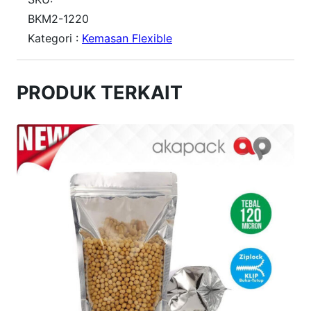
i
BKM2-1220
Kategori :
Kemasan Flexible
t
a
s
PRODUK TERKAIT
B
K
M
2
1
2
X
2
0