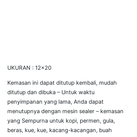
a
l
i
z
e
C
o
UKURAN : 12×20
l
o
Kemasan ini dapat ditutup kembali, mudah
r
ditutup dan dibuka – Untuk waktu
1
penyimpanan yang lama, Anda dapat
2
menutupnya dengan mesin sealer – kemasan
×
yang Sempurna untuk kopi, permen, gula,
2
beras, kue, kue, kacang-kacangan, buah