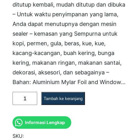
ditutup kembali, mudah ditutup dan dibuka
– Untuk waktu penyimpanan yang lama,
Anda dapat menutupnya dengan mesin
sealer – kemasan yang Sempurna untuk
kopi, permen, gula, beras, kue, kue,
kacang-kacangan, buah kering, bunga
kering, makanan ringan, makanan santai,
dekorasi, aksesori, dan sebagainya –
Bahan: Aluminium Mylar Foil and Window…
K
Tambah ke keranjang
u
a
Informasi Lengkap
n
t
SKU: