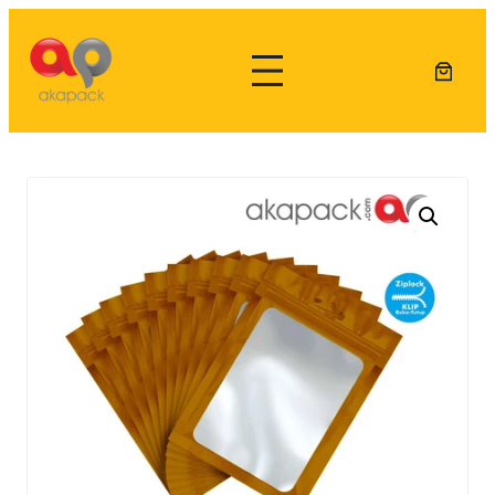
Lewati
ke
konten