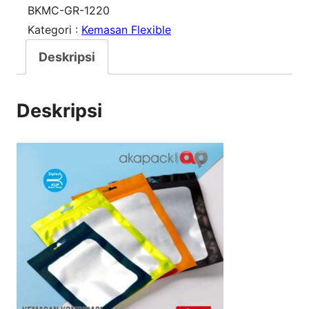
i
BKMC-GR-1220
Kategori :
Kemasan Flexible
t
a
Deskripsi
s
K
Deskripsi
e
m
a
s
a
n
B
a
n