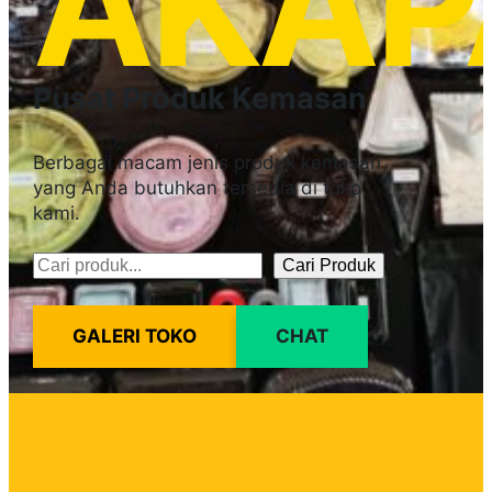
AKAP
Pusat Produk Kemasan
Berbagai macam jenis produk kemasan
yang Anda butuhkan tersedia di toko
kami.
Cari Produk
Pencarian
GALERI TOKO
CHAT