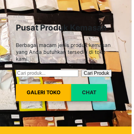
Pusat Produk Kemasan
Berbagai macam jenis produk kemasan
yang Anda butuhkan tersedia di toko
kami.
Cari Produk
Pencarian
GALERI TOKO
CHAT