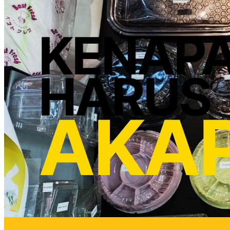
KENAP
HARUS
AKA