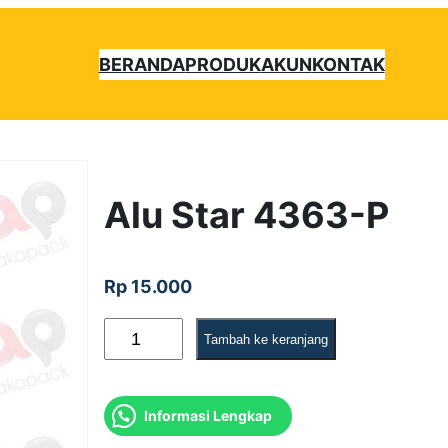
BERANDA
PRODUK
AKUN
KONTAK
Alu Star 4363-P
Rp
15.000
K
Tambah ke keranjang
u
a
Informasi Lengkap
n