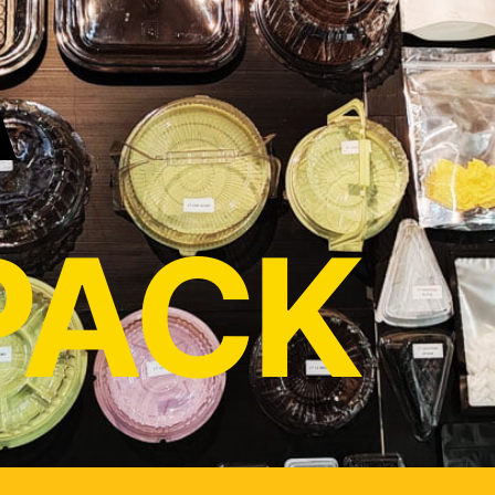
A
PACK