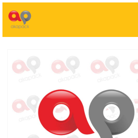
Lewati
ke
konten