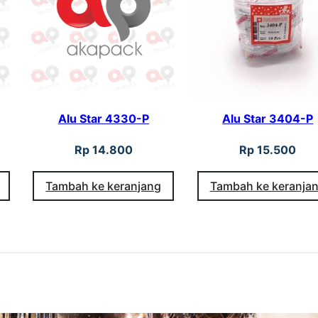
3
-
P
Alu Star 4330-P
Alu Star 3404-P
Rp
14.800
Rp
15.500
Tambah ke keranjang
Tambah ke keranja