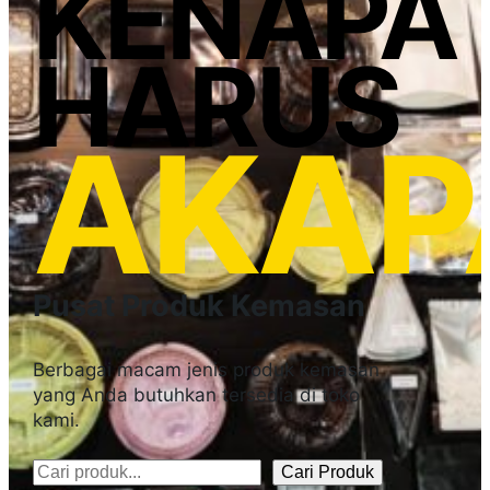
KENAPA
HARUS
AKAP
Pusat Produk Kemasan
Berbagai macam jenis produk kemasan
yang Anda butuhkan tersedia di toko
kami.
Cari Produk
Pencarian