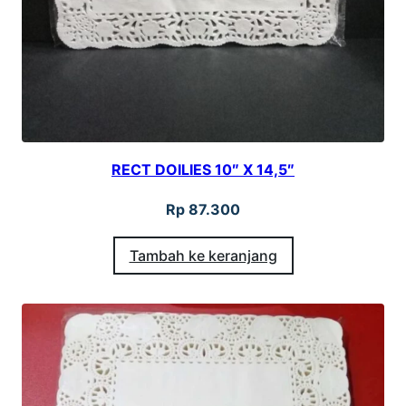
g
i
I
n
f
r
RECT DOILIES 10″ X 14,5″
a
b
Rp
87.300
o
Tambah ke keranjang
a
r
d
k
u
e