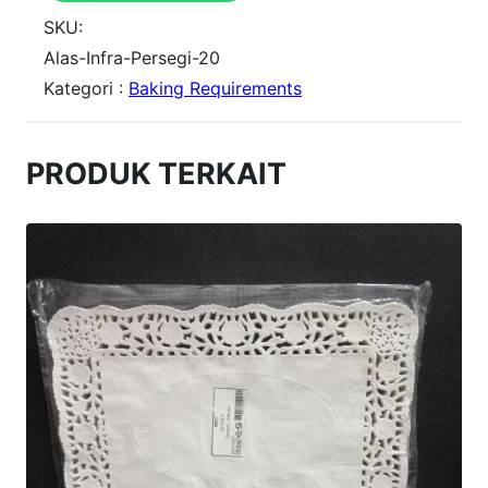
t
SKU:
i
Alas-Infra-Persegi-20
Kategori :
Baking Requirements
t
a
s
PRODUK TERKAIT
A
l
a
s
p
e
r
s
e