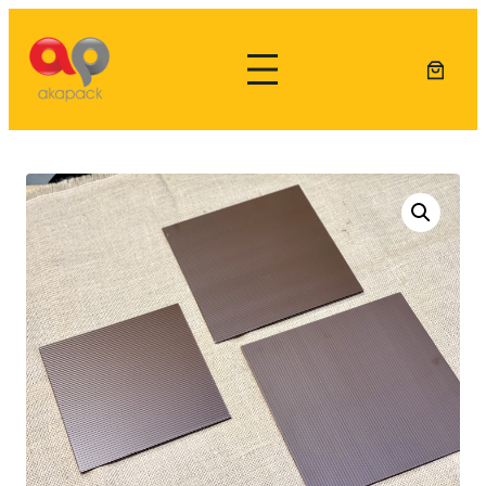
Lewati
ke
konten