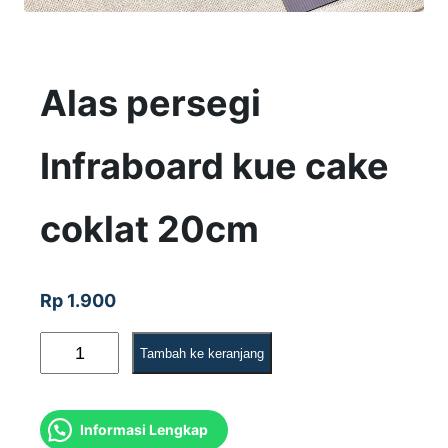
Alas persegi
Infraboard kue cake
coklat 20cm
Rp
1.900
K
Tambah ke keranjang
u
a
Informasi Lengkap
n