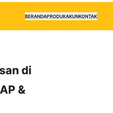
BERANDA
PRODUK
AKUN
KONTAK
san di
KAP &