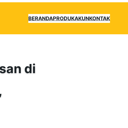
BERANDA
PRODUK
AKUN
KONTAK
san di
,