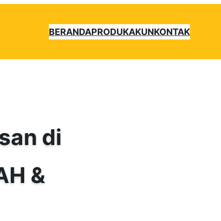
BERANDA
PRODUK
AKUN
KONTAK
san di
AH &